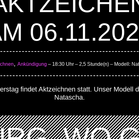
AKTZEICHE
M 06.11.20
,
ichnen
Ankündigung
– 18:30 Uhr
– 2,5 Stunde(n)
– Modell: Na
stag findet Aktzeichnen statt. Unser Modell d
Natascha.
RG, WO 