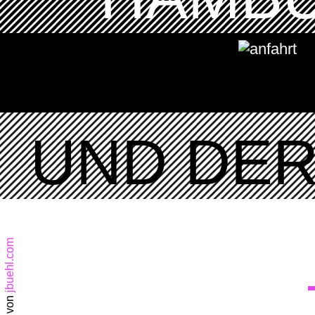
UND DER 
jbuehl.com