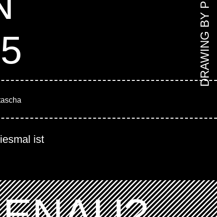
DRAWING BY PETER
N
25
tascha
iesmal ist
GENAU?