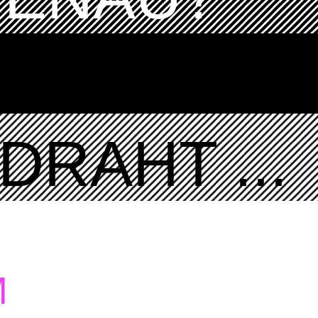
DRAHT ...
K
M