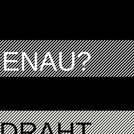
GENAU?
DRAHT ...