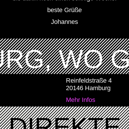
beste Grüße
Johannes
RG, WO 
Reinfeldstraße 4
20146 Hamburg
Mehr Infos
DIREKTE 