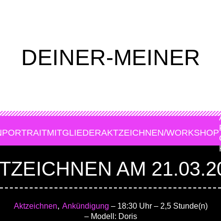
DEINER-MEINER
N
PORTRAIT
MITGLIEDER
AKTZEICHNEN/WORKSHOP
TZEICHNEN AM 21.03.2
,
Aktzeichnen
Ankündigung
– 18:30 Uhr
– 2,5 Stunde(n)
– Modell: Doris