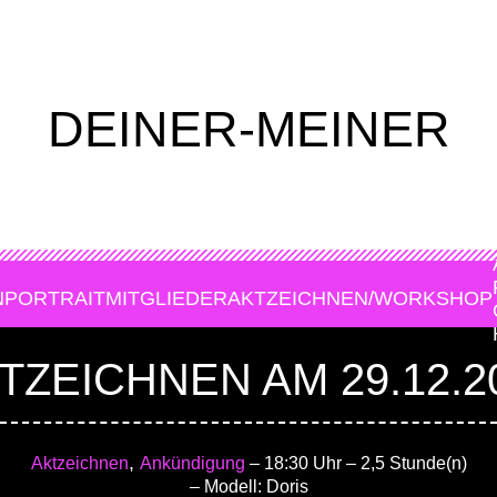
DEINER-MEINER
N
PORTRAIT
MITGLIEDER
AKTZEICHNEN/WORKSHOP
TZEICHNEN AM 29.12.2
,
Aktzeichnen
Ankündigung
– 18:30 Uhr
– 2,5 Stunde(n)
– Modell: Doris