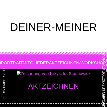
DEINER-MEINER
ZEICHNUNG VON KRZYSZTOF STACHOWICZ
N
PORTRAIT
MITGLIEDER
AKTZEICHNEN/WORKSHOP
06. DEZEMBER 2017
AKTZEICHNEN