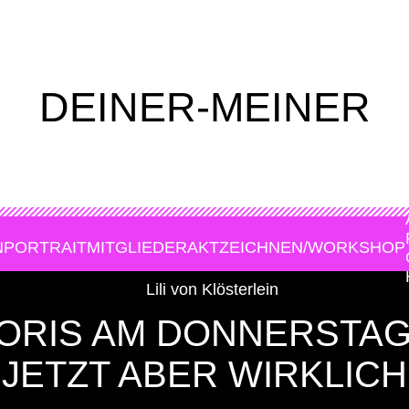
DEINER-MEINER
N
PORTRAIT
MITGLIEDER
AKTZEICHNEN/WORKSHOP
ORIS AM DONNERSTAG
JETZT ABER WIRKLICH