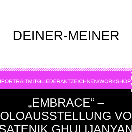
DEINER-MEINER
N
PORTRAIT
MITGLIEDER
AKTZEICHNEN/WORKSHOP
„EMBRACE“ –
OLOAUSSTELLUNG V
SATENIK GHULIJANYA