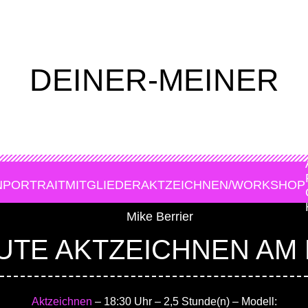
DEINER-MEINER
N
PORTRAIT
MITGLIEDER
AKTZEICHNEN/WORKSHOP
UTE AKTZEICHNEN AM 
Aktzeichnen
– 18:30 Uhr
– 2,5 Stunde(n)
– Modell: