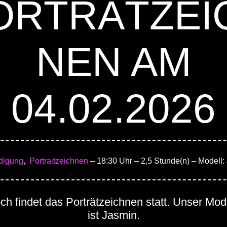
ORTRÄTZEI
NEN AM
04.02.2026
,
digung
Portraitzeichnen
– 18:30 Uhr
– 2,5 Stunde(n)
– Modell:
h findet das Porträtzeichnen statt. Unser Mod
ist Jasmin.