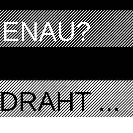
GENAU?
DRAHT ...
K