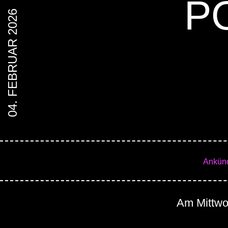
P
04. FEBRUAR 2026
Ankün
Am Mittwoc