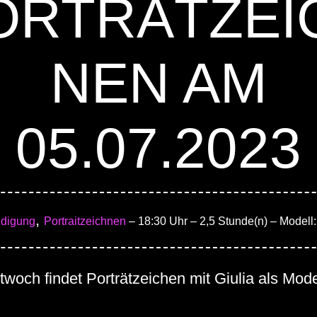
ORTRÄTZEI
NEN AM
05.07.2023
,
digung
Portraitzeichnen
– 18:30 Uhr
– 2,5 Stunde(n)
– Modell:
woch findet Porträtzeichen mit Giulia als Model