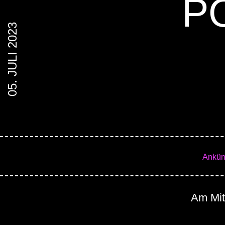
P
05. JULI 2023
Ankün
Am Mitt