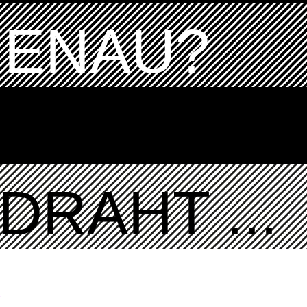
GENAU?
DRAHT ...
K