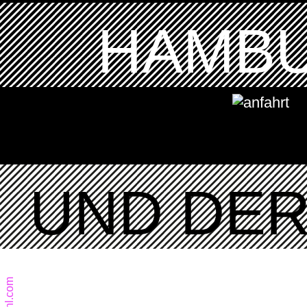
HAMBU
UND DER 
jbuehl.com