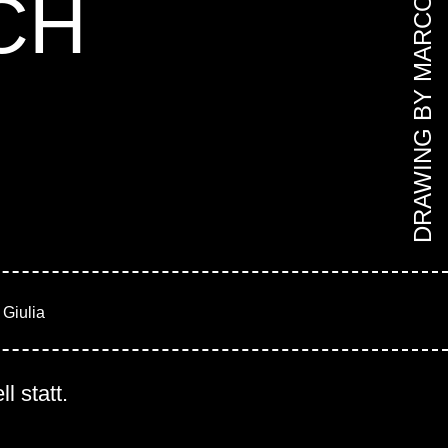
CH
DRAWING BY MARCO
 Giulia
l statt.