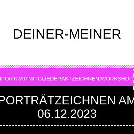
DEINER-MEINER
N
PORTRAIT
MITGLIEDER
AKTZEICHNEN/WORKSHOP
PORTRÄTZEICHNEN A
06.12.2023