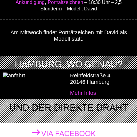
,
Ankündigung
Portraitzeichnen
– 18:30 Uhr
– 2,5
Stunde(n)
– Modell: David
Am Mittwoch findet Porträtzeichen mit David als
Modell statt.
HAMBURG, WO GENAU?
Reinfeldstraße 4
20146 Hamburg
Mehr Infos
UND DER DIREKTE DRAHT
...
VIA FACEBOOK