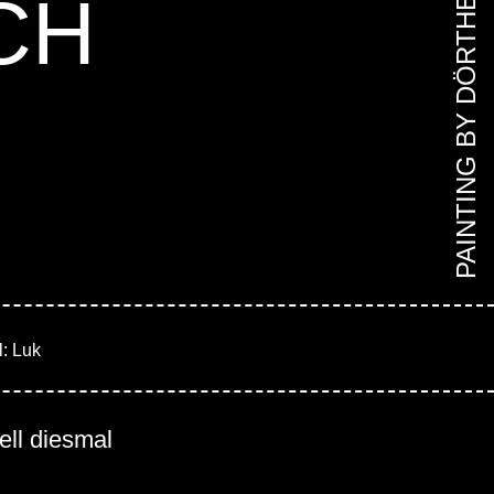
CH
PAINTING BY DÖRTHE
: Luk
ell diesmal