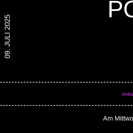
P
09. JULI 2025
Ankü
Am Mittwoc