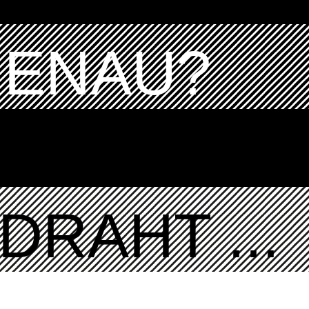
GENAU?
DRAHT ...
K