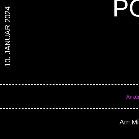
P
10. JANUAR 2024
Ankü
Am Mit