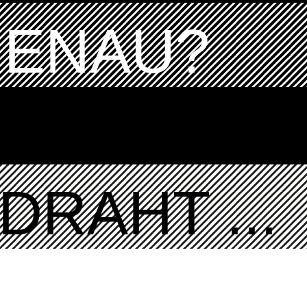
GENAU?
DRAHT ...
K