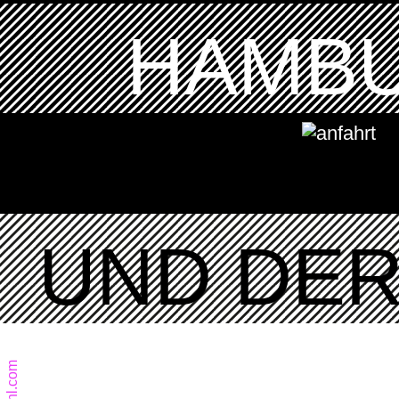
HAMBU
UND DER 
jbuehl.com