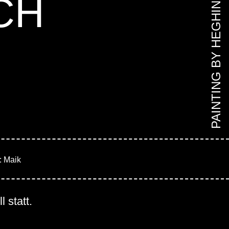
CH
PAINTING BY HEGHINE
: Maik
 statt.