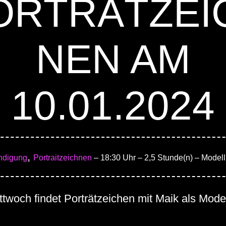
ORTRÄTZEI
NEN AM
10.01.2024
,
ndigung
Portraitzeichnen
– 18:30 Uhr
– 2,5 Stunde(n)
– Modell
twoch findet Porträtzeichen mit Maik als Modell