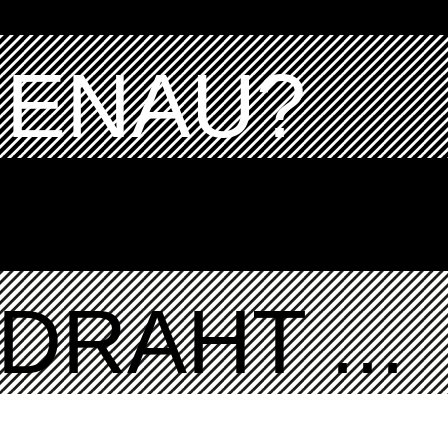
GENAU?
DRAHT ...
K