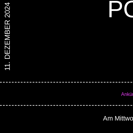
P
11. DEZEMBER 2024
Ankü
Am Mittwoc