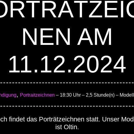
ORTRÄTZEI
NEN AM
11.12.2024
,
ndigung
Portraitzeichnen
– 18:30 Uhr
– 2,5 Stunde(n)
– Modell:
h findet das Porträtzeichnen statt. Unser Mod
ist Oltin.