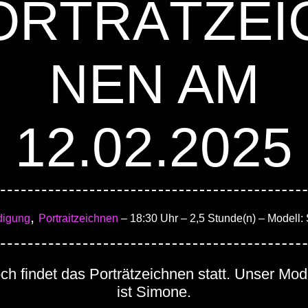
ORTRÄTZEI
NEN AM
12.02.2025
,
digung
Portraitzeichnen
– 18:30 Uhr
– 2,5 Stunde(n)
– Modell:
h findet das Porträtzeichnen statt. Unser Mod
ist Simone.