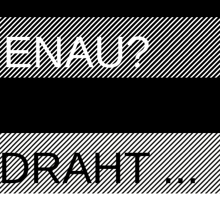
GENAU?
DRAHT ...
K