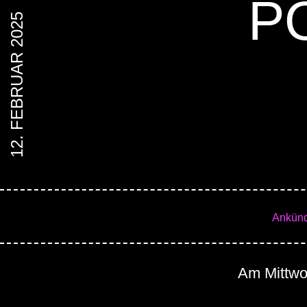
P
12. FEBRUAR 2025
Ankün
Am Mittwoc