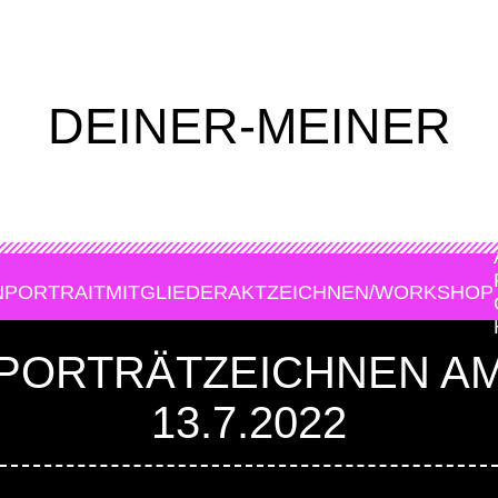
DEINER-MEINER
N
PORTRAIT
MITGLIEDER
AKTZEICHNEN/WORKSHOP
PORTRÄTZEICHNEN A
13.7.2022