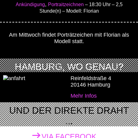
,
Ankündigung
Portraitzeichnen
– 18:30 Uhr
– 2,5
Stunde(n)
– Modell: Florian
Am Mittwoch findet Porträtzeichen mit Florian als
Modell statt.
HAMBURG, WO GENAU?
Reinfeldstraße 4
20146 Hamburg
Mehr Infos
UND DER DIREKTE DRAHT
...
VIA FACEBOOK