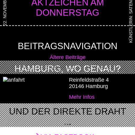
KÜNSTLERIN: SATENIK GHULIJANYAN
22. NOVEMBER 2018
AKTZEICHEN AM
DONNERSTAG
BEITRAGSNAVIGATION
Ältere Beiträge
HAMBURG, WO GENAU?
Reinfeldstraße 4
20146 Hamburg
Mehr Infos
UND DER DIREKTE DRAHT
...