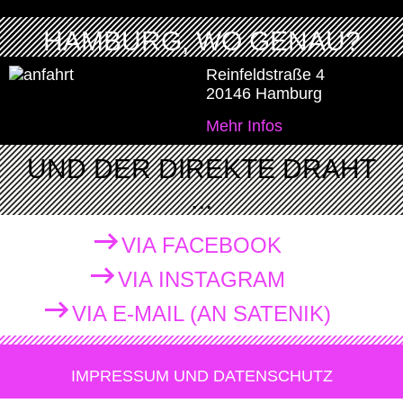
HAMBURG, WO GENAU?
Reinfeldstraße 4
20146 Hamburg
Mehr Infos
UND DER DIREKTE DRAHT
...
VIA FACEBOOK
VIA INSTAGRAM
VIA E-MAIL (AN SATENIK)
IMPRESSUM UND DATENSCHUTZ