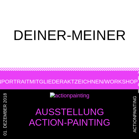
DEINER-MEINER
N
PORTRAIT
MITGLIEDER
AKTZEICHNEN/WORKSHOP
01. DEZEMBER 2018
ACTIONPAINTING
AUSSTELLUNG
ACTION-PAINTING